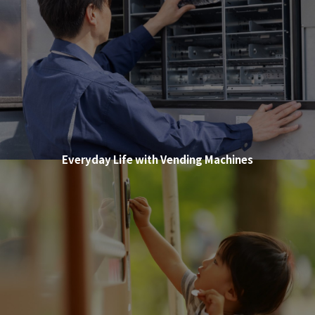
E
v
e
r
y
d
a
y
L
i
f
e
w
i
t
h
V
e
n
d
i
n
g
M
a
c
h
i
n
e
s