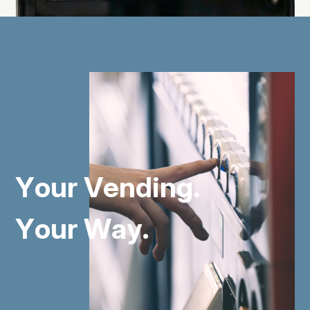
Y
o
u
r
V
e
n
d
i
n
g
.
Y
o
u
r
W
a
y
.