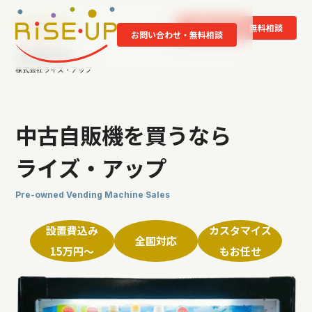
お問い合わせ・無料相談
お問い合わせ・無料相談
中古自販機の販売
株式会社ライズ・アップ
中
古
自
販
機
を
買
う
な
ら
ラ
イ
ズ
・
ア
ッ
プ
Pre-owned Vending Machine Sales
設置費込み
カスタマイズ
全国対応
15万円〜
もお任せ