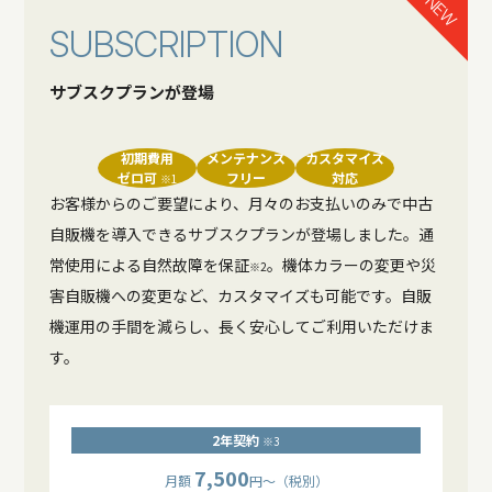
NEW
S
U
B
S
C
R
I
P
T
I
O
N
サブスクプランが登場
初期費用
メンテナンス
カスタマイズ
ゼロ可
フリー
対応
※1
お客様からのご要望により、月々のお支払いのみで中古
自販機を導入できるサブスクプランが登場しました。通
常使用による自然故障を保証
。機体カラーの変更や災
※2
害自販機への変更など、カスタマイズも可能です。自販
機運用の手間を減らし、長く安心してご利用いただけま
す。
2年契約
※3
7,500
月額
円〜（税別）